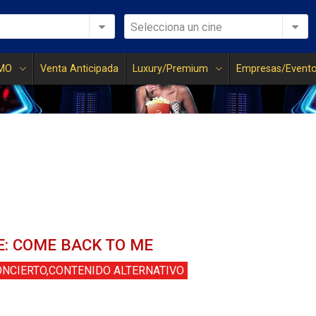
Selecciona un cine
MO
Venta Anticipada
Luxury/Premium
Empresas/Event
E: COME BACK TO ME
NCIERTO,CONTENIDO ALTERNATIVO