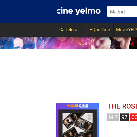
Madrid
Cartelera
+Que Cine
MovieYEL
THE ROS
M-7
97
CO