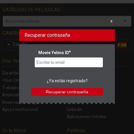
CATÁLOGO DE PELÍCULAS
x
CAMBIAR DE PAÍS
Recuperar contraseña
España
Movie Yelmo ID
®
Cine Yelmo
En las Redes
Garantía Cine Yelmo
Facebook
+Que Cine
Twitter
¿Ya estás registrado?
Trabaja con nosotros
Instagram
Anúnciate en Cine Yelmo
Tik Tok
Reservas de colegios
YouTube
Apoyo Institucional
Linkedin
Aplicaciones móviles
En tu Móvil
Políticas