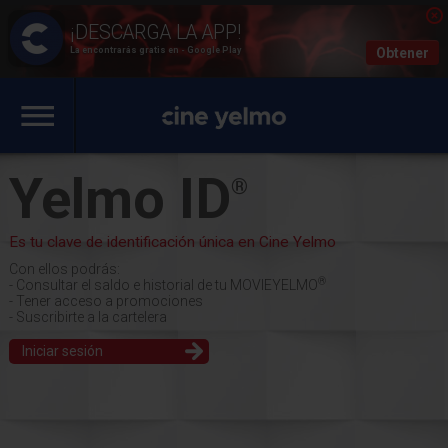
La encontrarás gratis en - Google Play
Obtener
Yelmo ID
®
Es tu clave de identificación única en Cine Yelmo
Con ellos podrás:
®
- Consultar el saldo e historial de tu MOVIEYELMO
- Tener acceso a promociones
- Suscribirte a la cartelera
Iniciar sesión