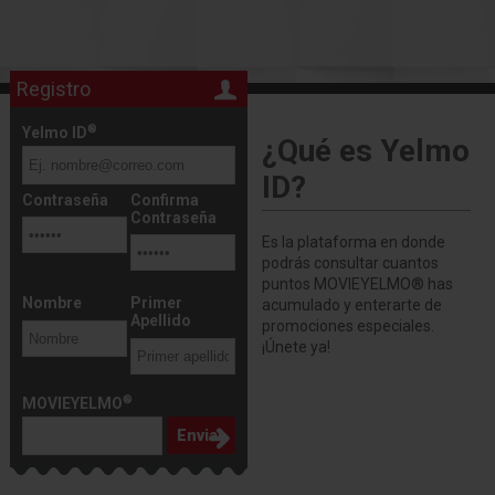
Registro
®
Yelmo ID
¿Qué es Yelmo
ID?
Contraseña
Confirma
Contraseña
Es la plataforma en donde
podrás consultar cuantos
puntos MOVIEYELMO® has
Nombre
Primer
acumulado y enterarte de
Apellido
promociones especiales.
¡Únete ya!
®
MOVIEYELMO
Enviar