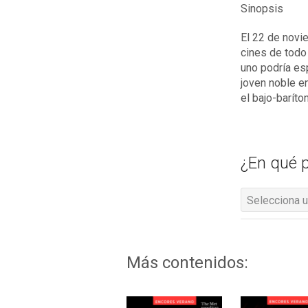
Sinopsis
El 22 de novie
cines de todo
uno podría esp
joven noble e
el bajo-barít
¿En qué p
Selecciona u
Más contenidos: