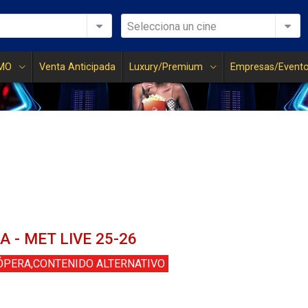
Selecciona un cine
MO
Venta Anticipada
Luxury/Premium
Empresas/Event
 - MET LIVE 25-26
ÓPERA,CONTENIDO ALTERNATIVO