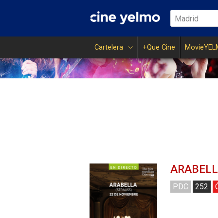
Madrid
Cartelera
+Que Cine
MovieYEL
ARABELLA
PDC
252