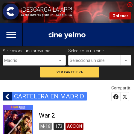
La encontrarás gratis en - Google Play
Obtener
Selecciona una provincia
Selecciona un cine
Madrid
Selecciona un cine
Compartir:
CARTELERA EN MADRID
War 2
M-16
173
ACCION