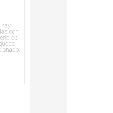
 hay
ulas con
terio de
queda
cionado.