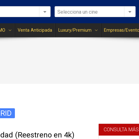
Selecciona un cine
MO
Venta Anticipada
Luxury/Premium
Empresas/Event
RID
CONSULTA MÁS
dad (Reestreno en 4k)