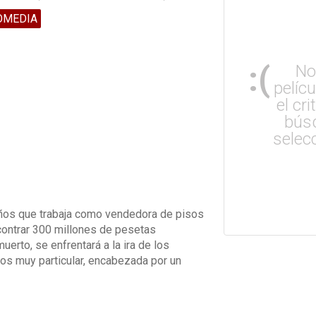
OMEDIA
:(
No
pelíc
el cri
bús
selec
años que trabaja como vendedora de pisos
ncontrar 300 millones de pesetas
erto, se enfrentará a la ira de los
s muy particular, encabezada por un