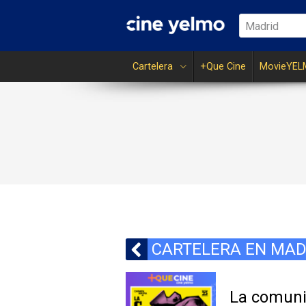
Madrid
Cartelera
+Que Cine
MovieYEL
CARTELERA EN MAD
La comuni