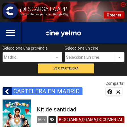
La encontrarás gratis en - Google Play
Obtener
Selecciona una provincia
Selecciona un cine
Madrid
Selecciona un cine
Compartir:
CARTELERA EN MADRID
Kit de santidad
M-7
93
BIOGRAFICA,DRAMA,DOCUMENTAL