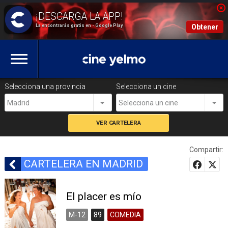
La encontrarás gratis en - Google Play
Obtener
Selecciona una provincia
Selecciona un cine
Madrid
Selecciona un cine
Compartir:
CARTELERA EN MADRID
El placer es mío
M-12
89
COMEDIA