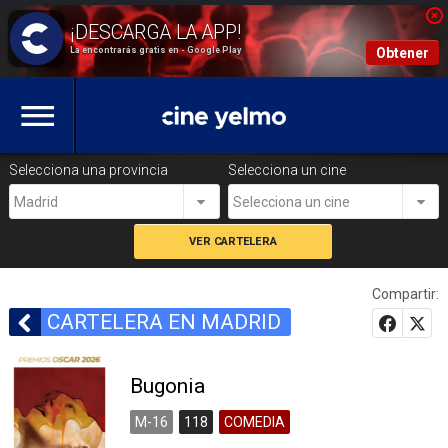
La encontrarás gratis en - Google Play
Obtener
Selecciona una provincia
Selecciona un cine
Madrid
Selecciona un cine
Compartir:
CARTELERA EN MADRID
Bugonia
M-16
118
COMEDIA