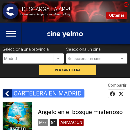
La encontrarás gratis en - Google Play
Obtener
Selecciona una provincia
Selecciona un cine
Madrid
Selecciona un cine
Compartir:
CARTELERA EN MADRID
Angelo en el bosque misterioso
M-7
84
ANIMACION