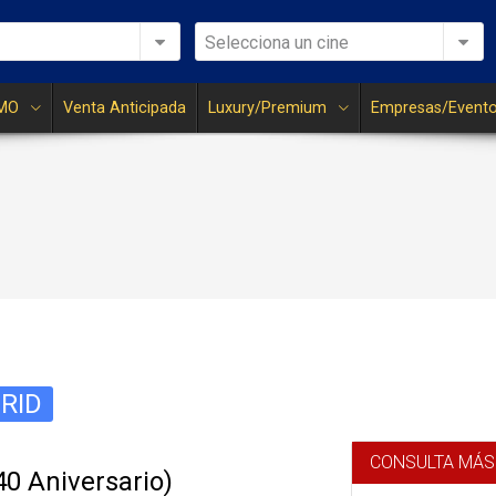
Selecciona un cine
MO
Venta Anticipada
Luxury/Premium
Empresas/Event
RID
CONSULTA MÁS
0 Aniversario)