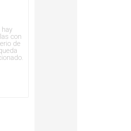
 hay
ulas con
terio de
queda
cionado.