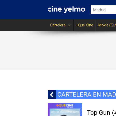
Madrid
Cartelera
+Que Cine
MovieYEL
CARTELERA EN MAD
Top Gun (4