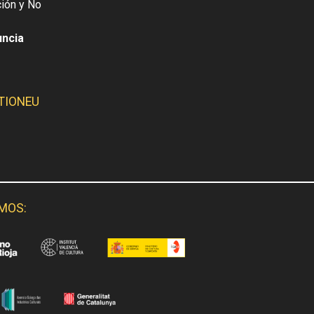
ión y No
uncia
TIONEU
SMOS: