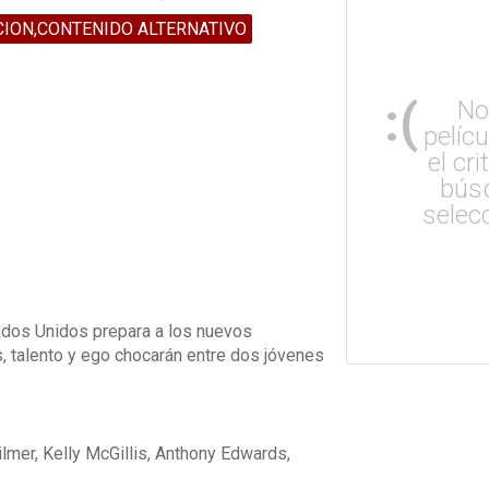
CION,CONTENIDO ALTERNATIVO
:(
No
pelíc
el cri
bús
selec
tados Unidos prepara a los nuevos
, talento y ego chocarán entre dos jóvenes
ilmer, Kelly McGillis, Anthony Edwards,