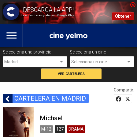
La encontrarás gratis en - Google Play
Obtener
Selecciona una provincia
Selecciona un cine
Madrid
Selecciona un cine
Compartir:
CARTELERA EN MADRID
Michael
M-12
127
DRAMA