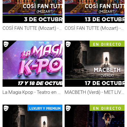
COSÌ FAN TUTTE (Mozart) - MET LIVE 26-27
COSÌ FAN TUTTE (Mozart) - GRABADO MET 26-27
La Magia Kpop - Teatro en Vivo
MACBETH (Verdi) - MET LIVE 26-27