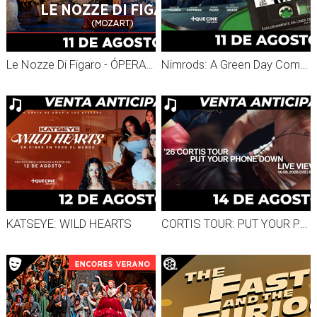
Le Nozze Di Figaro - ÓPERA MET ENCORES 2026
Nimrods: A Green Day Comedy
KATSEYE: WILD HEARTS
CORTIS TOUR: PUT YOUR PHONE DOWN