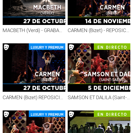
MACBETH (Verdi) - GRABADO MET 26-27
CARMEN (Bizet) - REPOSICIÓN MET 26-27
CARMEN (Bizet) REPOSICIÓN - Grabado MET 26-27
SAMSON ET DALILA (Saint-Saëns) - MET LIVE 26-27