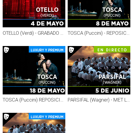
OTELLO (Verdi) - GRABADO MET 26-27
TOSCA (Puccini) - REPOSICIÓN MET 26-27
TOSCA (Puccini) REPOSICIÓN - Grabado MET 26-27
PARSIFAL (Wagner) - MET LIVE 26-27