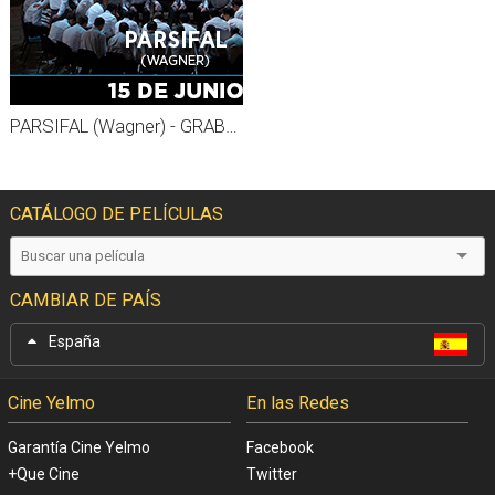
PARSIFAL (Wagner) - GRABADO MET 26-27
CATÁLOGO DE PELÍCULAS
CAMBIAR DE PAÍS
España
Cine Yelmo
En las Redes
Garantía Cine Yelmo
Facebook
+Que Cine
Twitter