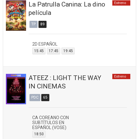
La Patrulla Canina: La dino
Estreno
película
TP
89
2D ESPAÑOL
15:45
17:45
19:45
ATEEZ : LIGHT THE WAY
Estreno
IN CINEMAS
PDC
65
CA COREANO CON
SUBTÍTULOS EN
ESPAÑOL (VOSE)
18:50