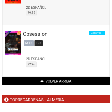
2D ESPAÑOL
16:35
Obsession
Garantía
M-18
108
2D ESPAÑOL
22:45
VOLVER ARRIBA
TORRECÁRDENAS - ALMERÍA