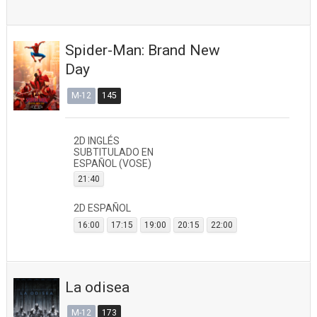
Spider-Man: Brand New
Day
M-12
145
2D INGLÉS
SUBTITULADO EN
ESPAÑOL (VOSE)
21:40
2D ESPAÑOL
16:00
17:15
19:00
20:15
22:00
La odisea
M-12
173