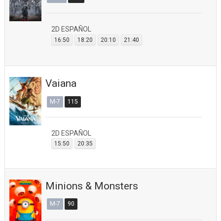
2D ESPAÑOL
16:50
18:20
20:10
21:40
Vaiana
M-7
115
2D ESPAÑOL
15:50
20:35
Minions & Monsters
M-7
90